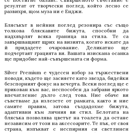
резултат от творчески поглед, който лесно се
развихря, щом муза ни е Енджи.
Блясъкът в нейния поглед резонира със също
толкова бляскавите бижута, способни да
надхвърлят всяка граница на стила. Те са
завършващият щрих на визията, когато искате да
й придадете очарование. Деликатно ще
подчертаят грацията ви. Вашата изискана осанка
ще придобие най-съвършената си форма.
Silver Premium е чудесен избор за тържествени
поводи, където ще засияете като звезда, бидейки
безспорният фокус на вечерта. Всеки поглед ще е
прикован към вас, неспособен да забрави яркото
впечатление дълго след това. Ние обаче ви
съветваме да излезете от рамката, както и ние
самите правим, затова създадохме бижута,
адаптивни към личния ви стил. Белотата на
блясъка позволява цветът на тоалета да остане
независим от този на аксесоарите. Те пък, от своя
страна, изпъкват с неспирния си светлинен