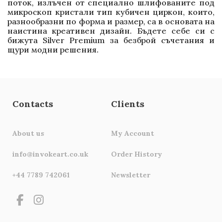
поток, излъчен от специално шлифованите под
микроскоп кристали тип кубичен циркон, които,
разнообразни по форма и размер, са в основата на
наистина креативен дизайн. Бъдете себе си с
бижута Silver Premium за безброй съчетания и
щури модни решения.
Contacts
Clients
About us
My Account
info@invokeart.co.uk
Order History
+44 7789 742061
Newsletter