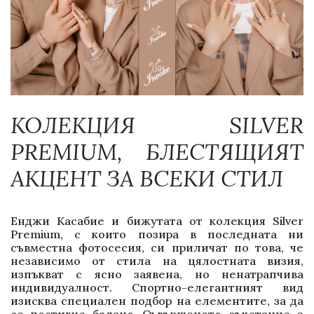
КОЛЕКЦИЯ SILVER
PREMIUM, БЛЕСТЯЩИЯТ
АКЦЕНТ ЗА ВСЕКИ СТИЛ
Енджи Касабие и бижутата от колекция Silver
Premium, с които позира в последната ни
съвместна фотосесия, си приличат по това, че
независимо от стила на цялостната визия,
изпъкват с ясно заявена, но ненатрапчива
индивидуалност. Спортно-елегантният вид
изисква специален подбор на елементите, за да
се постигне баланс. Съвършеното съчетание е