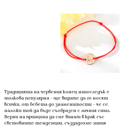
Традицията на червения конец напоследък е
толкова популярна - ще видите да го носят
всички, от бебета до знаменитости - че се
наложи той да бъде съобразен с личния стил.
Верни на принципа да сме винаги в крак със
световните тенденции, създадохме линия