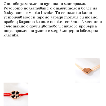
Отново залагаме на изпитани материали.
Розовото позлатяване е отличителен белег на
бижутата с марка Invoke. То се наложи като
устойчив моден тренд заради топлия си нюанс,
правещ визията ви още по-женствена. А лесното
съчетание с други цветове и стилове превърна
този примес на злато с мед в модерна ювелирна
класика.