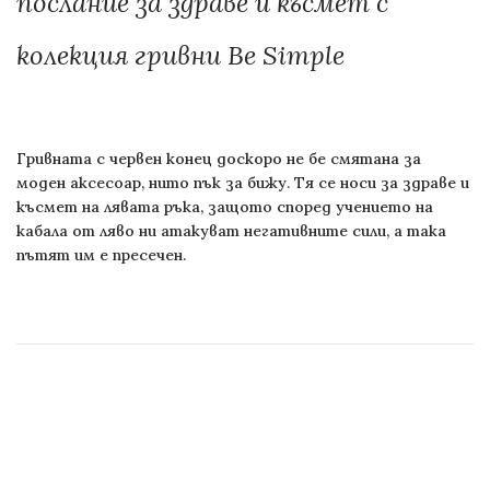
послание за здраве и късмет с
колекция гривни Be Simple
Гривната с червен конец доскоро не бе смятана за
моден аксесоар, нито пък за бижу. Тя се носи за здраве и
късмет на лявата ръка, защото според учението на
кабала от ляво ни атакуват негативните сили, а така
пътят им е пресечен.