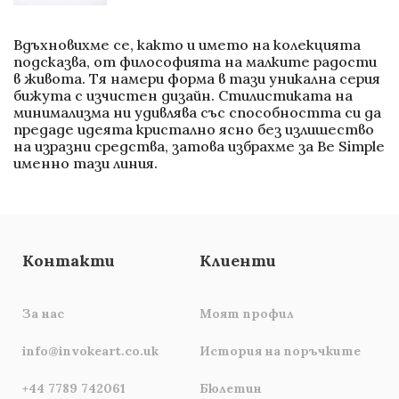
Вдъхновихме се, както и името на колекцията
подсказва, от
философията на малките радости
в живота. Тя намери форма в тази уникална серия
бижута с изчистен дизайн. Стилистиката на
минимализма ни удивлява със способността си да
предаде идеята кристално ясно без излишество
на изразни средства, затова избрахме за Be Simple
именно тази линия.
Контакти
Клиенти
За нас
Моят профил
info@invokeart.co.uk
История на поръчките
+44 7789 742061
Бюлетин