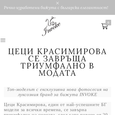
Ръчно изработени бижута с българска елегантност!
0
0
ЦЕЦИ КРАСИМИРОВА
СЕ ЗАВРЪЩА
ТРИУМФАЛНО В
МОДАТА
Топ-моделът с
ексклузивна нова фотосесия на
луксозния бранд за бижута
INVOKE
Цеци Красимирова, един от най-успешните БГ
модели за всички времена, се завърна
триумфално на сцената, след като повече от 20