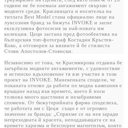
години не бе поемала ангажимент свързан с
модните среди. Красавицата и носителка на
титлата Best Model стана официално лице на
луксозния бранд за бижута INVOKE и засне
ексклузивна фотосесия за най-новата им
колекция. Цеци застана пред фотообектива на
българския топ-фотограф Костадин Кръстев-
Коко, а отговорен за визиите й бе стилиста
Стоян Апостолов-Стоянски.
Независимо от това, че Красимирова отдавна бе
загърбила модните ангажименти, с удоволствие
и истинско вдъхновение тя взе участие в този
проект на INVOKE. Манекенката сподели, че
поканата отново да работи по модна кампания е
връщане назад във времето, което й носи
толкова много щастливи и незабравими
спомени. От бижутерийната фирма споделиха,
че работата им с Цеци също е от огромно
значение за бранда: „Спряхме се на нея заради
непреходната й красота, неподдаващата се на
времето харизма и безспорен магнетизъм, които