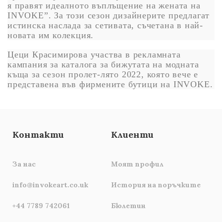
я правят идеалното въплъщение на жената на
INVOKE”. За този сезон дизайнерите предлагат
истинска наслада за сетивата, съчетана в най-
новата им колекция.
Цеци Красимирова участва в рекламната
кампания за каталога за бижутата на модната
къща за сезон пролет-лято 2022, която вече е
представена във фирмените бутици на INVOKE.
Контакти
Клиенти
За нас
Моят профил
info@invokeart.co.uk
История на поръчките
+44 7789 742061
Бюлетин