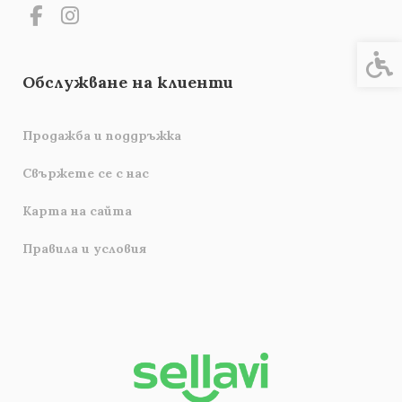
Спец
Обслужване на клиенти
Продажба и поддръжка
Свържете се с нас
Карта на сайта
Правила и условия