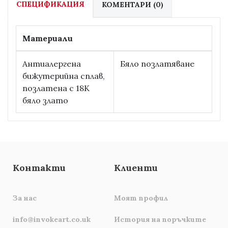
СПЕЦИФИКАЦИЯ
КОМЕНТАРИ (0)
Материали
Антиалергена
Бяло позлатяване
бижутерийна сплав,
позлатена с 18К
бяло злато
Контакти
Клиенти
За нас
Моят профил
info@invokeart.co.uk
История на поръчките