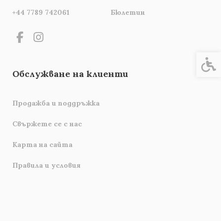
+44 7789 742061
Бюлетин
Спец
Обслужване на клиенти
Продажба и поддръжка
Свържете се с нас
Карта на сайта
Правила и условия