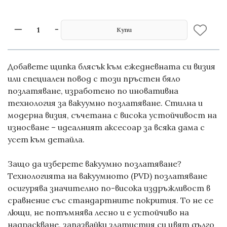
Купи
Добавете щипка блясък към ежедневната си визия
или специален повод с този
пръстен бяло
позлатяване
, изработено по иновативна
технология за
вакуумно позлатяване
. Стилна и
модерна визия, съчетана с висока устойчивост на
износване – идеалният аксесоар за всяка дама с
усет към детайла.
Защо да изберете вакуумно позлатяване?
Технологията на вакуумното (PVD) позлатяване
осигурява значително по-висока издръжливост в
сравнение със стандартните покрития. То не се
лющи, не потъмнява лесно и е устойчиво на
надраскване, запазвайки златистия си цвят дълго