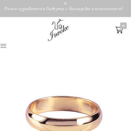
Ръчно изработени бижута с българска елегантност!
0
0