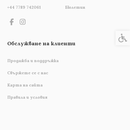
+44 7789 742061
Бюлетин
Спец
Обслужване на клиенти
Продажба и поддръжка
Свържете се с нас
Карта на сайта
Правила и условия