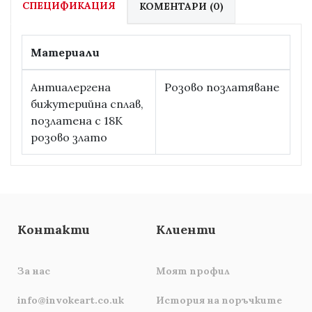
СПЕЦИФИКАЦИЯ
КОМЕНТАРИ (0)
Материали
Антиалергена
Розово позлатяване
бижутерийна сплав,
позлатена с 18К
розово злато
Контакти
Клиенти
За нас
Моят профил
info@invokeart.co.uk
История на поръчките