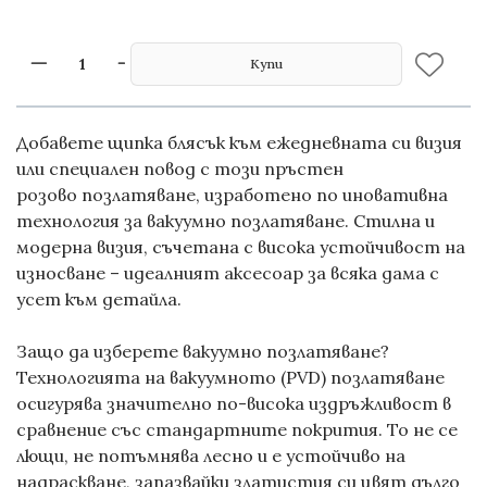
Купи
Добавете щипка блясък към ежедневната си визия
или специален повод с този
пръстен
розово позлатяване
, изработено по иновативна
технология за
вакуумно позлатяване
. Стилна и
модерна визия, съчетана с висока устойчивост на
износване – идеалният аксесоар за всяка дама с
усет към детайла.
Защо да изберете вакуумно позлатяване?
Технологията на вакуумното (PVD) позлатяване
осигурява значително по-висока издръжливост в
сравнение със стандартните покрития. То не се
лющи, не потъмнява лесно и е устойчиво на
надраскване, запазвайки златистия си цвят дълго