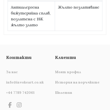
Антиалергена
Жълто позлатяване
бижутерийна сплав,
позлатена с 18К
жълто злато
Контакти
Клиенти
За нас
Моят профил
info@invokeart.co.uk
История на поръчките
+44 7789 742061
Бюлетин