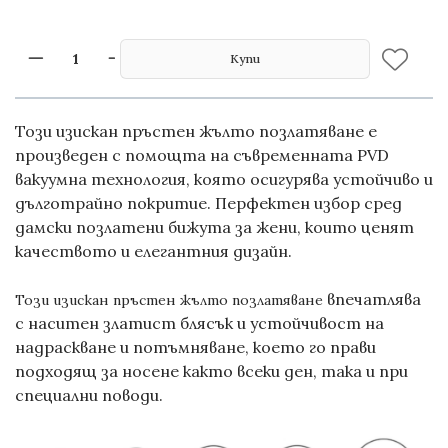
Купи
Този изискан
пръстен жълто позлатяване
е
произведен с помощта на съвременната
PVD
вакуумна технология
, която осигурява устойчиво и
дълготрайно покритие. Перфектен избор сред
дамски позлатени бижута
за жени, които ценят
качеството и елегантния дизайн.
впечатлява
Този изискан
пръстен жълто позлатяване
с наситен златист блясък и устойчивост на
надраскване и потъмняване, което го прави
подходящ за носене както всеки ден, така и при
специални поводи.