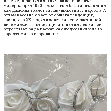
и с ежедневен стил. Тя става за първи път
модерна пред 1920-те, когато е била допълнение
към дамския тоалет за най-шикозните партита. А
оттам насетне е част от общата тенденция,
завладяла XX век, стиловете да се мешат и най-
вече елементи от официалния стил леко да се
опростяват, за да паснат на ежедневния и да го
заредят с доза очарование.