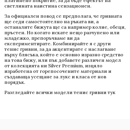
платинено покритие, за да бъде ефектът на
светлината наистина сензационен.
За официален повод се предполага, че гривната
ще седи самостоятелно на ръката ви, а
останалите бижута ще са например колие, обеци,
пръстен. Но когато искате нещо разчупено или
младежко, препоръчваме ви да
експериментирате. Комбинирайте я с други
тенис гривни, за да акцентирате с наслагване
върху блясъка, който е основно изразно средство
на това бижу, или пък добавете различен модел
от колекцията ни Silver Premium, изцяло
изработена от горепосочените материали и
създаваща усещане за лукс и класа от нов
порядък.
Разгледайте всички модели
тенис гривни
тук