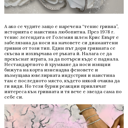
А ако се чудите защо е наречена “тенис гривна”,
историята е наистина любопитна. През 1978 г.
тенис легендата от Големия шлем Крис Евърт е
забелязана да носи на мачовете си диамантени
гривни от този тип. Един път дори гривната се
скъсва и изхвърчава от ръката й. Налага се да
прекъснат играта, за да потърси къде е паднала.
Нестандартното й хрумване да носи изящни
бижута на корта изненадва феновете и
възмущава ювелирната индустрия и наистина
там е последното място, където някой очаква да
ги види. Но тези бурни реакции привличат
интереса към гривната и тя вече е звезда сама по
себе си.