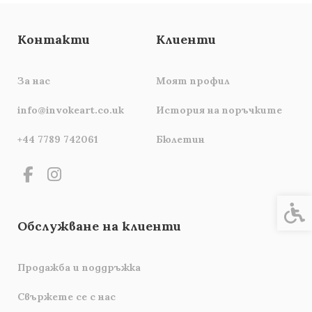
Контакти
Клиенти
За нас
Моят профил
info@invokeart.co.uk
История на поръчките
+44 7789 742061
Бюлетин
Спец
Обслужване на клиенти
Продажба и поддръжка
Свържете се с нас