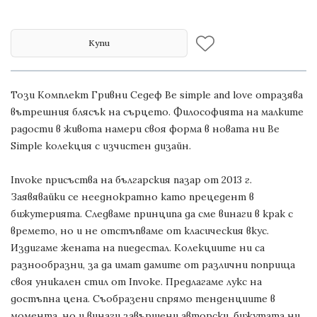
Купи
Този
Комплект
Гривни Седеф Be simple and love
отразява
вътрешния блясък на сърцето. Философията на малките
радости в живота намери своя форма в новата ни Be
Simple колекция с изчистен дизайн.
Invoke присъства на българския пазар от 2013 г.
Заявявайки се нееднократно като прецедент в
бижутерията. Следваме принципа да сме винаги в крак с
времето, но и не отстъпваме от класическия вкус.
Издигаме жената на пиедестал. Колекциите ни са
разнообразни, за да имат дамите от различни поприща
своя уникален стил от Invoke. Предлагаме лукс на
достъпна цена. Съобразени спрямо тенденциите в
момента, но и винаги завършени авторски, бижутата ни