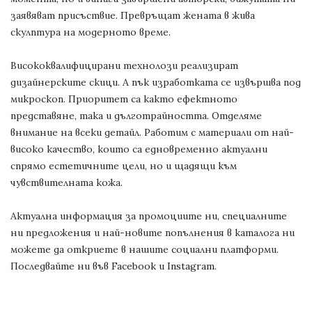
заявяват присъствие. Превръщат жената в жива
скулптура на модерното време.
Висококвалифицирани технолози реализират
дизайнерските скици. А пък изработката се извършва под
микроскоп. Приоритет са както ефектното
представяне, така и дълготрайността. Отделяме
внимание на всеки детайл. Работим с материали от най-
високо качество, които са едновременно актуални
спрямо естетичните цели, но и щадящи към
чувствителната кожа.
Актуална информация за промоциите ни, специалните
ни предложения и най-новите попълнения в каталога ни
можете да откриете в нашите социални платформи.
Последвайте ни във
Facebook
и
Instagram
.