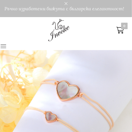
Ръчно изработени бижута с българска елегантност!
0
0