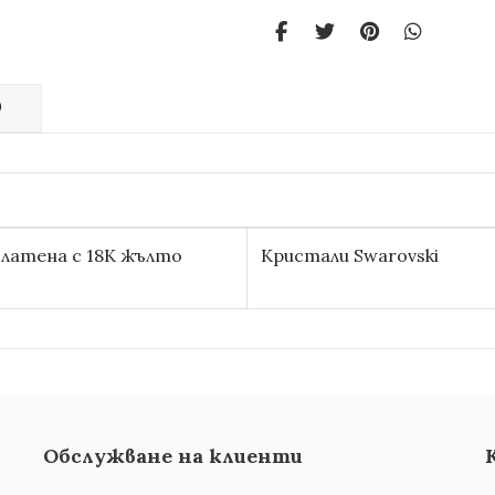
)
златена с 18К жълто
Кристали Swarovski
Обслужване на клиенти