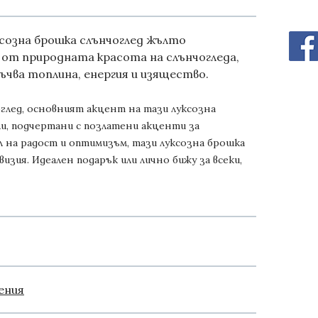
ксозна брошка слънчоглед жълто
 от природната красота на слънчогледа,
ъчва топлина, енергия и изящество.
лед, основният акцент на тази луксозна
ли, подчертани с позлатени акценти за
л на радост и оптимизъм, тази луксозна брошка
визия. И
деален подарък или лично бижу за всеки,
ения