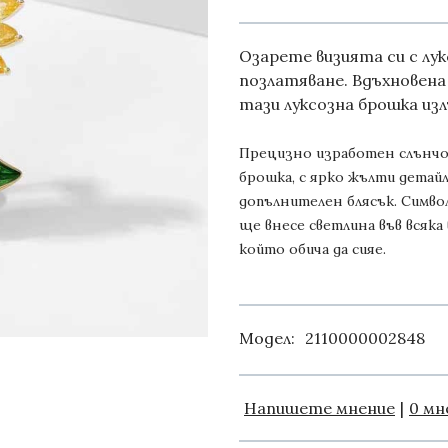
Озарете визията си с лу
позлатяване. Вдъхновена
тази луксозна брошка изл
Прецизно изработен слънчог
брошка, с ярко жълти детай
допълнителен блясък. Симво
ще внесе светлина във всяка 
който обича да сияе.
Модел:
2110000002848
Напишете мнение
|
0 мн