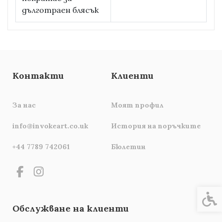
дълготраен блясък
Контакти
Клиенти
За нас
Моят профил
info@invokeart.co.uk
История на поръчките
+44 7789 742061
Бюлетин
Спец
Обслужване на клиенти