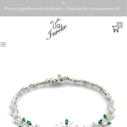
Ръчно изработени бижута с българска елегантност!
0
0