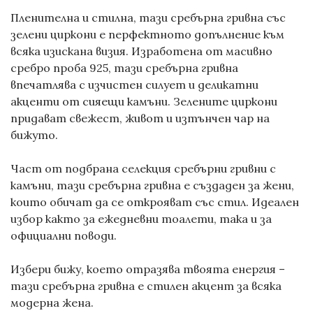
Пленителна и стилна, тази сребърна гривна със
зелени циркони е перфектното допълнение към
всяка изискана визия. Изработена от масивно
сребро проба 925, тази сребърна гривна
впечатлява с изчистен силует и деликатни
акценти от сияещи камъни. Зелените циркони
придават свежест, живот и изтънчен чар на
бижуто.
Част от подбрана селекция сребърни гривни с
камъни, тази сребърна гривна е създаден за жени,
които обичат да се открояват със стил. Идеален
избор както за ежедневни тоалети, така и за
официални поводи.
Избери бижу, което отразява твоята енергия –
тази сребърна гривна е стилен акцент за всяка
модерна жена.