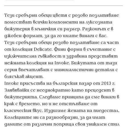
Тези сребърни
обеци
цветя с розово позлатяване
поместват всички компоненти на луксозната
бижутерия в мъничкия си размер. Разкошът е в
джобен формат, за да го имате винаги с вас.
Тези сребърни
обеци
розово позлатяване са част
от колекция
Delicate
. Фини форми в съчетание с
изключителна гъвкавост и здравина представят
нежната колекция на Invoke. Бижутата от тази
серия впечатляват с минималистични детайли с
блясъкав акцент.
Invoke присъства на българския пазар от 2013 г.
Заявявайки се нееднократно като прецедент в
бижутерията. Следваме принципа да сме винаги в
крак с времето, но и не отстъпваме от
класическия вкус. Издигаме жената на пиедестал.
Колекциите ни са разнообразни, за да имат
дамите от различни поприща своя уникален стил