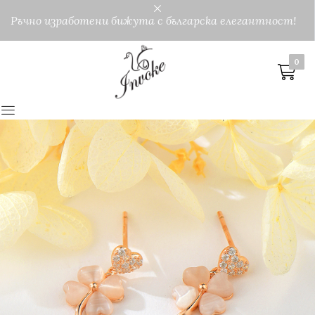
Ръчно изработени бижута с българска елегантност!
0
0