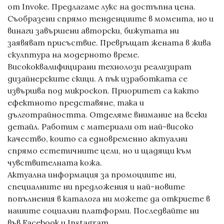
от Invoke. Предлагаме лукс на достъпна цена.
Съобразени спрямо тенденциите в момента, но и
винаги завършени авторски, бижутата ни
заявяват присъствие. Превръщат жената в жива
скулптура на модерното време.
Висококвалифицирани технолози реализират
дизайнерските скици. А пък изработката се
извършва под микроскоп. Приоритет са както
ефектното представяне, така и
дълготрайността. Отделяме внимание на всеки
детайл. Работим с материали от най-високо
качество, които са едновременно актуални
спрямо естетичните цели, но и щадящи към
чувствителната кожа.
Актуална информация за промоциите ни,
специалните ни предложения и най-новите
попълнения в каталога ни можете да откриете в
нашите социални платформи. Последвайте ни
във
Facebook
и
Instagram
.