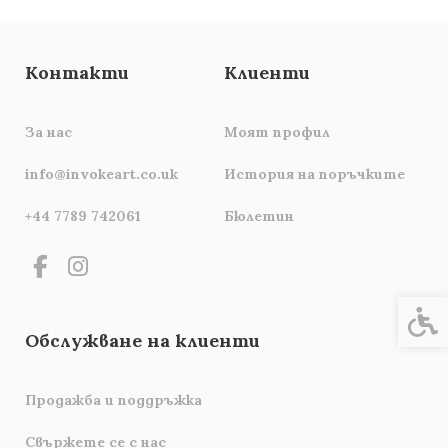
Контакти
Клиенти
За нас
Моят профил
info@invokeart.co.uk
История на поръчките
+44 7789 742061
Бюлетин
Спец
Обслужване на клиенти
Продажба и поддръжка
Свържете се с нас